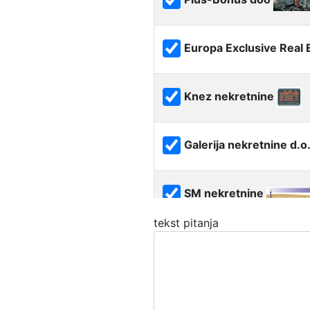
Europa Exclusive Real 
Knez nekretnine
Galerija nekretnine d.o
SM nekretnine
tekst pitanja
EUROKVADRAT
BEOKROV REAL doo B