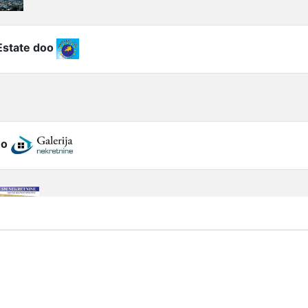
Estate doo
.o
eograd