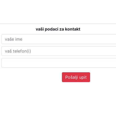
t nekretnina
vaši podaci za kontakt
e Momčilović 011