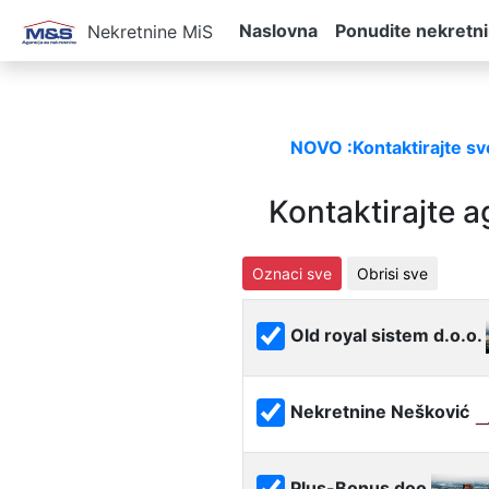
Naslovna
Ponudite nekretn
Nekretnine MiS
NOVO :Kontaktirajte sve
Kontaktirajte a
Old royal sistem d.o.o.
Nekretnine Nešković
Plus-Bonus doo