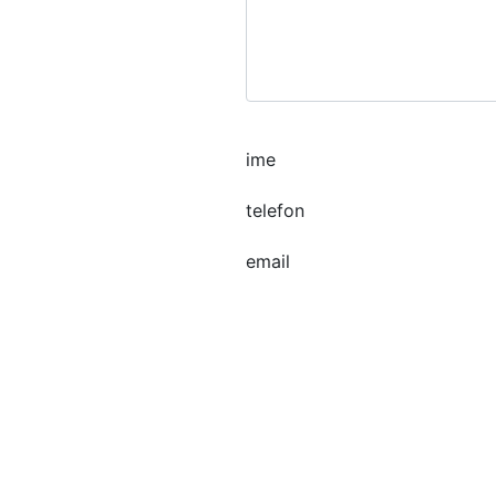
Cilj Agencija za prome
Modul Art doo
ime
Goxy nekretnine
telefon
email
Agencija za nekretnin
Test Agencija
Titan 011 nekretnine