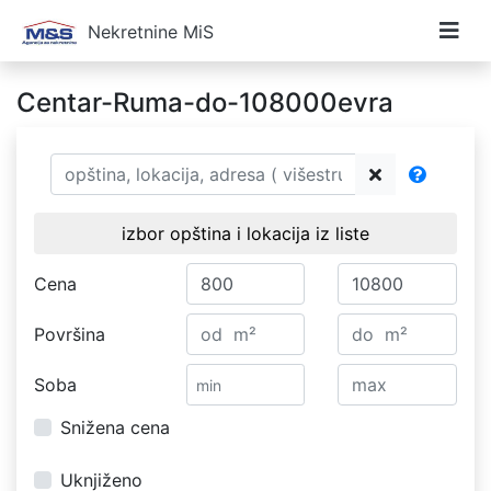
Nekretnine MiS
Centar-Ruma-do-108000evra
izbor opština i lokacija iz liste
Cena
Površina
Soba
Snižena cena
Uknjiženo