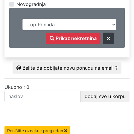
Novogradnja
Prikaz nekretnina
želite da dobijate novu ponudu na email ?
Ukupno : 0
dodaj sve u korpu
Poništite oznaku : pregledan