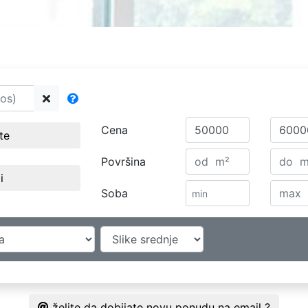
Cena
ste
Površina
i
Soba
želite da dobijate novu ponudu na email ?