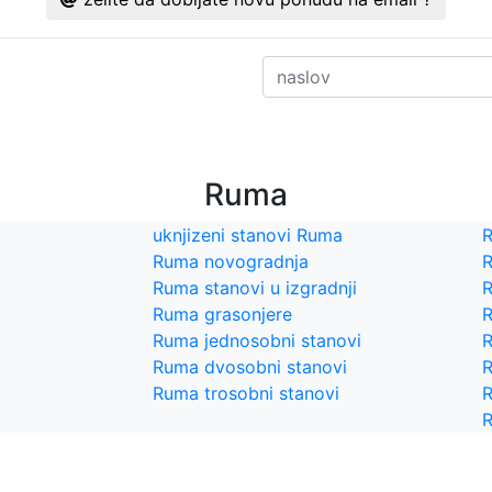
Ruma
uknjizeni stanovi Ruma
R
Ruma novogradnja
R
Ruma stanovi u izgradnji
R
Ruma grasonjere
R
Ruma jednosobni stanovi
R
Ruma dvosobni stanovi
R
Ruma trosobni stanovi
R
R