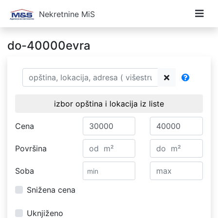
Nekretnine MiS
do-40000evra
izbor opština i lokacija iz liste
Cena
Površina
Soba
Snižena cena
Uknjiženo