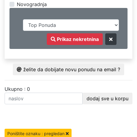
Novogradnja
Prikaz nekretnina
želite da dobijate novu ponudu na email ?
Ukupno : 0
dodaj sve u korpu
Poništite oznaku : pregledan