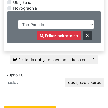
Uknjiženo
Novogradnja
Prikaz nekretnina
želite da dobijate novu ponudu na email ?
Ukupno : 0
dodaj sve u korpu