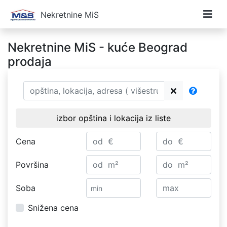
Nekretnine MiS
Nekretnine MiS - kuće Beograd
prodaja
izbor opština i lokacija iz liste
Cena
Površina
Soba
Snižena cena