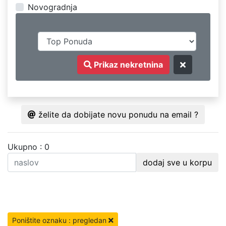
Novogradnja
Prikaz nekretnina
želite da dobijate novu ponudu na email ?
Ukupno : 0
dodaj sve u korpu
Poništite oznaku : pregledan