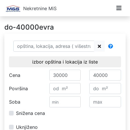
Nekretnine MiS
do-40000evra
izbor opština i lokacija iz liste
Cena
Površina
Soba
Snižena cena
Uknjiženo