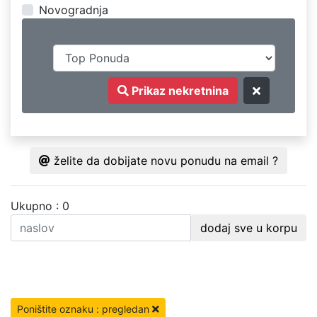
Novogradnja
Prikaz nekretnina
želite da dobijate novu ponudu na email ?
Ukupno : 0
dodaj sve u korpu
Poništite oznaku : pregledan