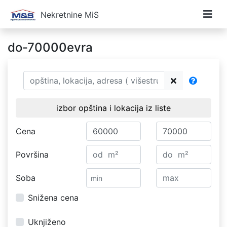
Nekretnine MiS
do-70000evra
izbor opština i lokacija iz liste
Cena
Površina
Soba
Snižena cena
Uknjiženo