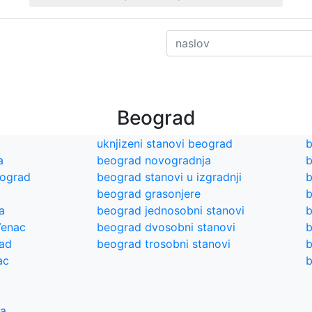
Beograd
uknjizeni stanovi beograd
b
a
beograd novogradnja
b
eograd
beograd stanovi u izgradnji
b
beograd grasonjere
b
a
beograd jednosobni stanovi
b
Venac
beograd dvosobni stanovi
b
rad
beograd trosobni stanovi
b
ac
b
ra